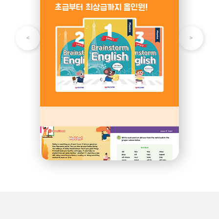
초급부터 최상급까지 올인원!
기초 영어 학습!