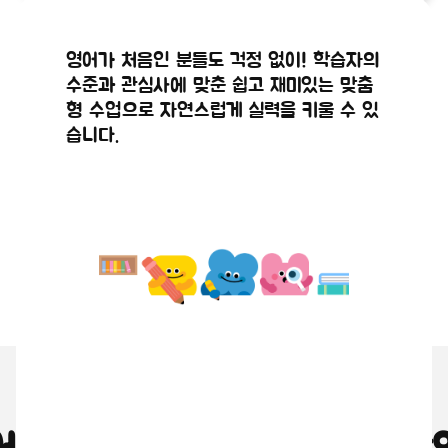
공지사항
공지사항
정규수강신
2026년 8
해외 현지 원어민 강사와 실시간으로 연결
실시간 화상 시스템을 통해 원어민 강사와
영어가 처음인 분들도 걱정 없이! 학습자의
청 점검안
월 수강신
되어 직접 영어로 대화를 나누며, 마치 현
얼굴을 마주 보며 생생하고 몰입감 있게 영
수준과 관심사에 맞춘 쉽고 재미있는 맞춤
2026.07.29
2026.07.21
지에 있는 듯한 생생한 수업이 진행됩니다.
어 대화를 나눌 수 있습니다.
내
청(9,10월
형 수업으로 자연스럽게 실력을 키울 수 있
습니다.
수업) 안내
왜 원어민 화상영어인가요?