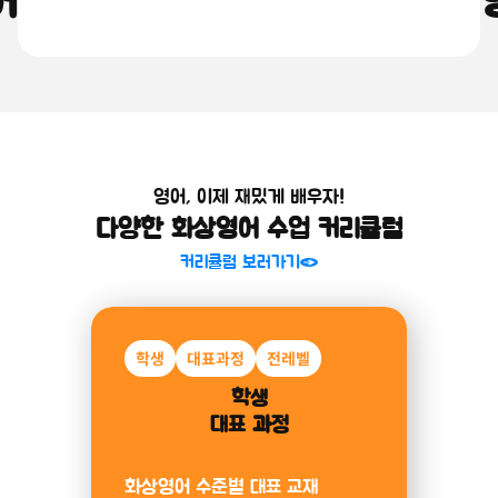
어를 쉽고 재밌게, 원어민 화상
소개 보러가기
영어, 이제 재밌게 배우자!
다양한 화상영어 수업 커리큘럼
커리큘럼 보러가기
학생
미취학
대표과정
알파벳
전레벨
파닉스
미취학아동
학생
대표 과정
과정
화상영어 수준별 대표 교재
알파벳부터 파닉스까지