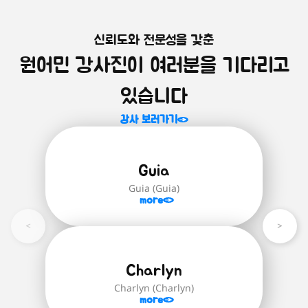
신뢰도와 전문성을 갖춘
원어민 화상영어를 시작하는 모
미취학 아동을 위한 영어 첫걸음!
원어민 강사진이 여러분을 기다리고
알파벳부터 파닉스까지, 미취학 아동을 위
든 학생 학습자 추천!
한 기초 영어 과정입니다.
학생 대표 수준별 과정은 'Brainstorm
있습니다
English' 교재로 진행되며 '스스로 생각하
자세히 보러가기
는 힘'을 기르기 위함을 중점적으로 다루며
강사 보러가기
글을 읽고 함께 대화를 나누며 생각하고
답하거나 한번 더 되짚어보고 정확한 답을
유추하는 힘을 길러줍니다.
Guia
Brainstorm English(24권):
영어 초
Guia (Guia)
급(파닉스)부터 최상급 단계까지의 모
more
든 학생 학습자를 위한 수준별 영어 교
재
자세히 보러가기
Charlyn
Charlyn (Charlyn)
more