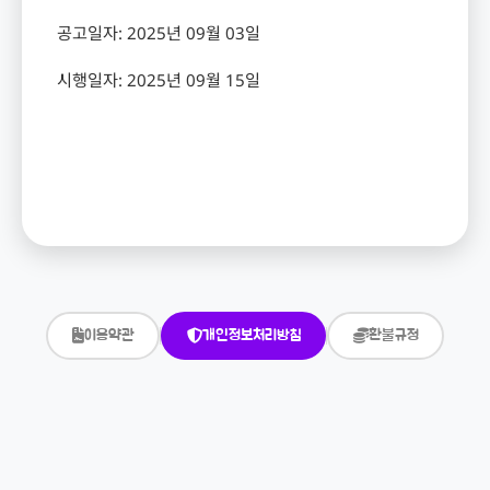
공고일자
: 2025
년
09
월
03
일
시행일자
: 2025
년
09
월
15
일
이용약관
개인정보처리방침
환불규정