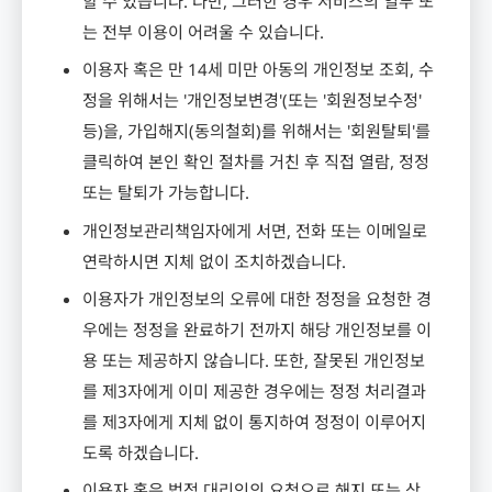
할 수 있습니다
.
다만
,
그러한 경우 서비스의 일부 또
는 전부 이용이 어려울 수 있습니다
.
이용자 혹은 만
14
세 미만 아동의 개인정보 조회
,
수
정을 위해서는
'
개인정보변경
'(
또는
'
회원정보수정
'
등
)
을
,
가입해지
(
동의철회
)
를 위해서는
'
회원탈퇴
'
를
클릭하여 본인 확인 절차를 거친 후 직접 열람
,
정정
또는 탈퇴가 가능합니다
.
개인정보관리책임자에게 서면
,
전화 또는 이메일로
연락하시면 지체 없이 조치하겠습니다
.
이용자가 개인정보의 오류에 대한 정정을 요청한 경
우에는 정정을 완료하기 전까지 해당 개인정보를 이
용 또는 제공하지 않습니다
.
또한
,
잘못된 개인정보
를 제
3
자에게 이미 제공한 경우에는 정정 처리결과
를 제
3
자에게 지체 없이 통지하여 정정이 이루어지
도록 하겠습니다
.
이용자 혹은 법정 대리인의 요청으로 해지 또는 삭